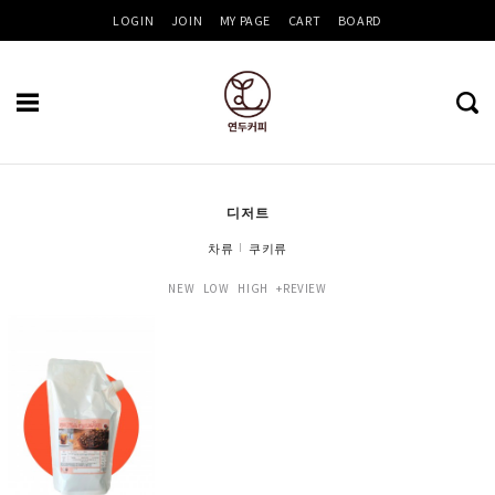
LOGIN
JOIN
MY PAGE
CART
BOARD
디저트
차류
쿠키류
NEW
LOW
HIGH
+REVIEW