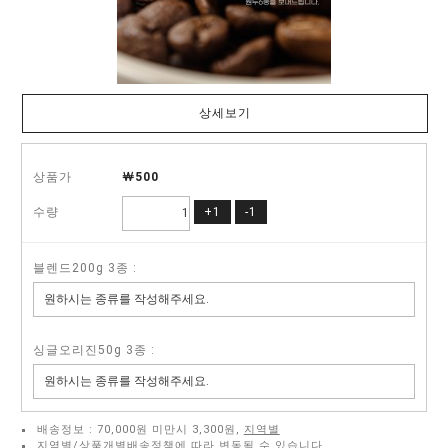
상세보기
상품가
￦500
수량
+1
-1
블렌드200g 3종 :
싱글오리진50g 3종 :
배송정보 : 70,000원 미만시 3,300원,
지역별
지역별/상품개별배송정책에 따라 변동될 수 있습니다