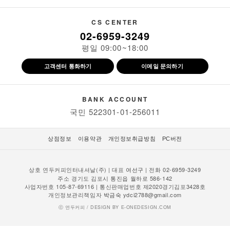
CS CENTER
02-6959-3249
평일 09:00~18:00
고객센터 통화하기
이메일 문의하기
BANK ACCOUNT
국민 522301-01-256011
상점정보
이용약관
개인정보취급방침
PC버전
상호 연두커피인터내셔날(주) | 대표
| 전화 02-6959-3249
여선구
주소 경기도 김포시 통진읍 월하로 586-142
사업자번호 105-87-69116 | 통신판매업번호 제2020경기김포3428호
개인정보관리책임자
ydci2788@gmail.com
박금숙
ⓒ 연두커피 / DESIGN BY
E-ONEDESIGN.COM