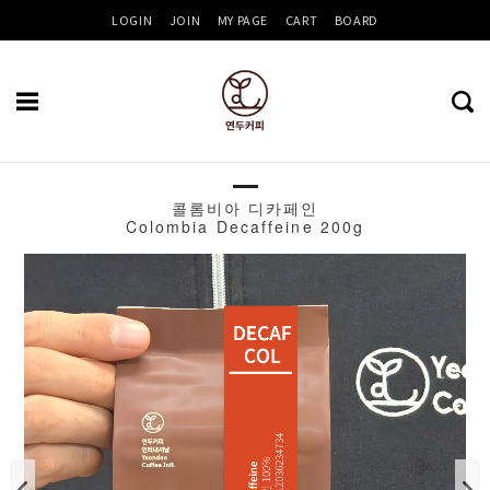
LOGIN
JOIN
MY PAGE
CART
BOARD
콜롬비아 디카페인
Recent
Colombia Decaffeine 200g