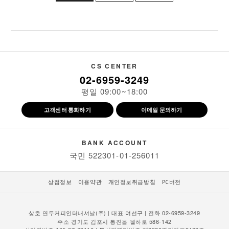
CS CENTER
02-6959-3249
평일 09:00~18:00
고객센터 통화하기
이메일 문의하기
BANK ACCOUNT
국민 522301-01-256011
상점정보
이용약관
개인정보취급방침
PC버전
상호 연두커피인터내셔날(주) | 대표
| 전화 02-6959-3249
여선구
주소 경기도 김포시 통진읍 월하로 586-142