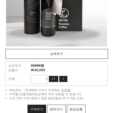
상세보기
소비자가
32000원
상품가
￦
30,000
수량
+1
-1
배송정보 : 70,000원 미만시 3,300원,
지역별
지역별/상품개별배송정책에 따라 변동될 수 있습니다
오전 10시 이전 결제시 당일 발송(발송 후 1~3일 소요)
구매하기
장바구니
관심상품